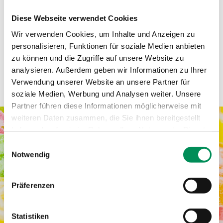
Durch intelligente Re-Applikation der Aromen für
Diese Webseite verwendet Cookies
alkoholische Getränke können wir insbesondere auch
kleine Mengen Aromen wirtschaftlich anbieten.
Wir verwenden Cookies, um Inhalte und Anzeigen zu
personalisieren, Funktionen für soziale Medien anbieten
Dies macht uns zu einem attraktiven Ansprechpartner für
zu können und die Zugriffe auf unsere Website zu
„Startups“ und Entwickler von Kreativprodukten. Besondere
Produktanforderungen sehen wir hier als Ansporn und motivieren
analysieren. Außerdem geben wir Informationen zu Ihrer
uns, Sie zu unterstützen. Zum Beispiel haben wir enge und
Verwendung unserer Website an unsere Partner für
langjährige Kooperationen mit ausgewählten Partnern im Bereich
soziale Medien, Werbung und Analysen weiter. Unsere
der Bio-Limonaden.
Partner führen diese Informationen möglicherweise mit
weiteren Daten zusammen, die Sie ihnen bereitgestellt
haben oder die sie im Rahmen Ihrer Nutzung der Dienste
gesammelt haben.
Einwilligungsauswahl
Notwendig
Präferenzen
Statistiken