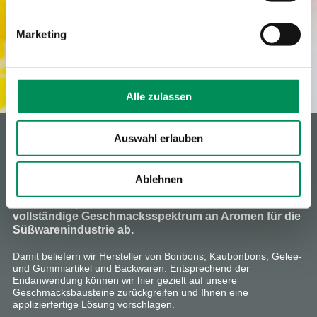
Marketing
Alle zulassen
AROMEN FÜR
Auswahl erlauben
SÜSSWAREN
Ablehnen
Von A wie Apfel bis Z wie Zitrone decken wir das
vollständige Geschmacksspektrum an Aromen für die
Süßwarenindustrie ab.
Damit beliefern wir Hersteller von Bonbons, Kaubonbons, Gelee-
und Gummiartikel und Backwaren. Entsprechend der
Endanwendung können wir hier gezielt auf unsere
Geschmacksbausteine zurückgreifen und Ihnen eine
applizierfertige Lösung vorschlagen.