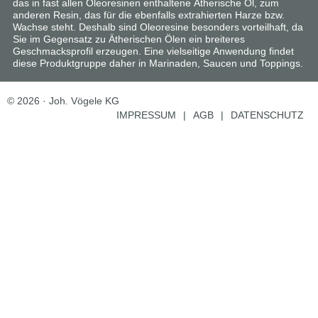
das in fast allen Oleoresinen enthaltene Ätherische Öl, zum
anderen
Resin
, das für die ebenfalls extrahierten Harze bzw.
Wachse steht. Deshalb sind Oleoresine besonders vorteilhaft, da
Sie im Gegensatz zu Ätherischen Ölen ein breiteres
Geschmacksprofil erzeugen. Eine vielseitige Anwendung findet
diese Produktgruppe daher in Marinaden, Saucen und Toppings.
© 2026 · Joh. Vögele KG
IMPRESSUM
|
AGB
|
DATENSCHUTZ